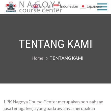
Skip
English
Indonesian
Japanese
to
SO-LPK
私達と一緒に
content
明るい未来を
NAGOY
手に入れまし
ょう！
COURS
TENTANG KAMI
CENTER
Home
TENTANG KAMI
LPK Nagoya Course Center merupakan perusahaan
jasa tenaga kerja yang pada awalnya merupakan