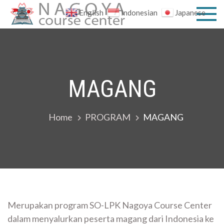
Skip
English
Indonesian
Japanese
to
SO-LPK
私達と一緒に
content
明るい未来を
NAGOY
手に入れまし
ょう！
COURS
MAGANG
CENTER
Home
PROGRAM
MAGANG
Merupakan program SO-LPK Nagoya Course Center
dalam menyalurkan peserta magang dari Indonesia ke