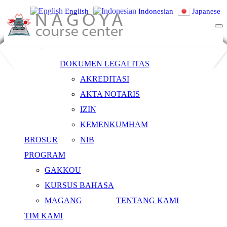
Skip
English
Indonesian
Japanese
to
content
私達と一緒に
SO-LP
明るい未来を
NAGO
手に入れまし
MUHAMAD ANDI VAYAKUN
DOKUMEN LEGALITAS
ょう！
COUR
AKREDITASI
Home
AKTA NOTARIS
TIM KAMI
CENT
MUHAMAD ANDI VAYAKUN
IZIN
KEMENKUMHAM
Nama Lengkap : MUHAMAD ANDI VAYAKUN
BROSUR
NIB
PROGRAM
Pekerjaan/Jabatan : President
GAKKOU
Kota Asal : Lampung, Indonesia
KURSUS BAHASA
E-Mail : info@nagoyacoursecenter.com
MAGANG
TENTANG KAMI
Search
TIM KAMI
Search